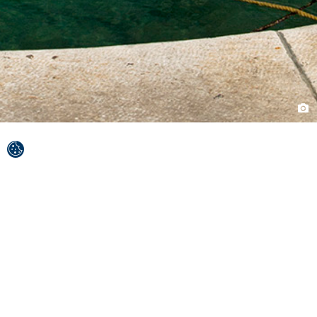
Lernen Sie auf der Südseite der Insel Brač unter
dem Berg Vidova gora, auch als „Dach der
Adria” bezeichnet, die Natur in ihrer
kreativsten Form kennen.
In Bol nimmt das Meer 50 Blautöne an, und der goldene